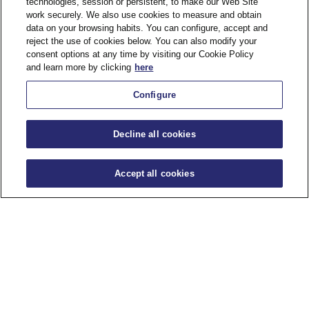
technologies, session or persistent, to make our Web Site
¿Qué incluye este producto?
¿Qué incluy
work securely. We also use cookies to measure and obtain
· Acceso libre al tour del estadio
· Acceso libr
data on your browsing habits. You can configure, accept and
reject the use of cookies below. You can also modify your
· Entrada al museo interactivo
· Entrada al
consent options at any time by visiting our Cookie Policy
and learn more by clicking
here
· Desafío Kids
· Desafío Ki
· Estancia e
Configure
para complet
*Hasta 8 de agosto y entre el 23 de
ciudad de M
agosto y principios de septiembre
el estadio se encontrará sin césped.
Decline all cookies
*Las reservas en fin de semanas de
*Hasta 8 de
partido pueden ser modificadas
agosto y pr
Accept all cookies
debido a la fecha y hora del partido
el estadio s
o por entrenamientos del primer
equipo.